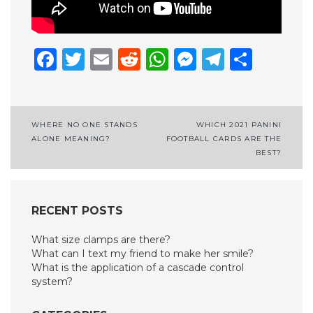
Facebook
Twitter
Email
Reddit
WhatsApp
Messenge
Telegr
Shar
Post
WHERE NO ONE STANDS
WHICH 2021 PANINI
ALONE MEANING?
FOOTBALL CARDS ARE THE
navigation
BEST?
RECENT POSTS
What size clamps are there?
What can I text my friend to make her smile?
What is the application of a cascade control
system?